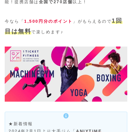
能！提携店舗は
全国で270店舗
以上！
1回
今なら「
1,500円分のポイント
」がもらえるので
目は無料
で楽しめます♪
★新着情報
2024年2月1日より大手ジム「
ANIYTIME