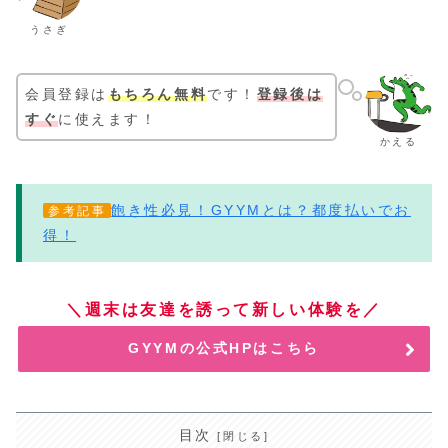
うさぎ
会員登録は
もちろん無料
です！
登録後は
すぐ
に使えます！
かえる
飽き性必見！GYYMとは？都度払いでお
参考記事
得！
＼週末は友達を誘って新しい体験を／
GYYMの公式HPはこちら
目次