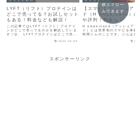
横スクロー
LYFT（リフト）プロテインは
【スマピ】アッシュアン
ルできます
どこで売ってる？お試しセット
ド（H ampersand）
もある！料金なども解説！
や評判！料金も！
この記事ではLYFT（リフト）プロテイ
H ampersand（アッシュア
ンがどこで売ってるのかを解説していま
ド）とは世界初のスマピを体験で
す！Q. LYFTプロテインはどこで売っ
時間ジムのことです。ジムは月額2
てる？A. LYFTプロテインは公式サイ
円で利用することができ、イタ
2024.02.09
20
トで購入する必要があります！※店舗等
高級マシン「テクノジム」が導
では買えませんLYFT（リフト）プロテ
います。今ならアマギフ5,000
インはエドワ...
会金が無...
スポンサーリンク