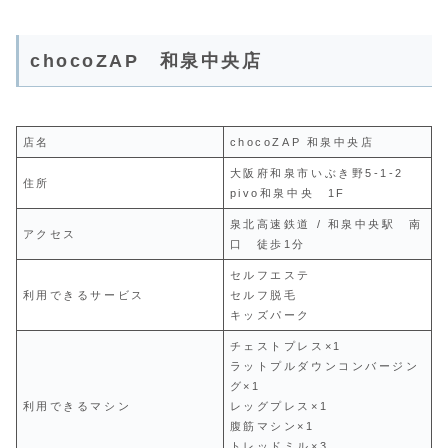
chocoZAP 和泉中央店
店名
chocoZAP 和泉中央店
大阪府和泉市いぶき野5-1-2
住所
pivo和泉中央 1F
泉北高速鉄道 / 和泉中央駅 南
アクセス
口 徒歩1分
セルフエステ
利用できるサービス
セルフ脱毛
キッズパーク
チェストプレス×1
ラットプルダウンコンバージン
グ×1
利用できるマシン
レッグプレス×1
腹筋マシン×1
トレッドミル×3