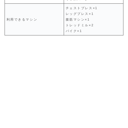
チェストプレス×1
レッグプレス×1
利用できるマシン
腹筋マシン×1
トレッドミル×2
バイク×1