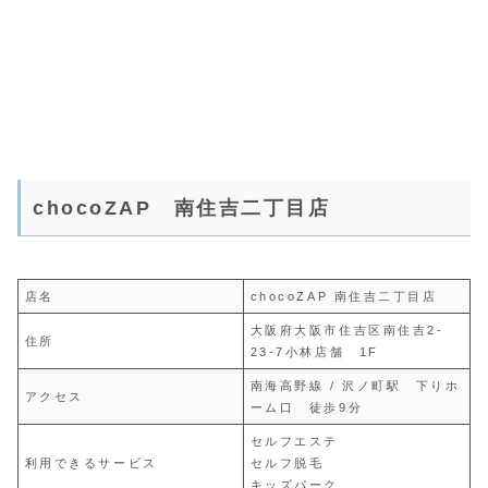
chocoZAP 南住吉二丁目店
店名
chocoZAP 南住吉二丁目店
大阪府大阪市住吉区南住吉2-
住所
23-7小林店舗 1F
南海高野線 / 沢ノ町駅 下りホ
アクセス
ーム口 徒歩9分
セルフエステ
利用できるサービス
セルフ脱毛
キッズパーク